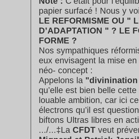
Note :
C’était pour l’équil
papier surfacé ! Nous y voi
LE REFORMISME OU " L
D’ADAPTATION " ? LE 
FORME ?
Nos sympathiques réformi
eux envisagent la mise en
néo- concept :
Appelons la
"divininatio
qu’elle est bien belle cette
louable ambition, car ici c
électrons qu’il est questio
biftons Ultras libres en act
.../...‡La
CFDT
veut préven