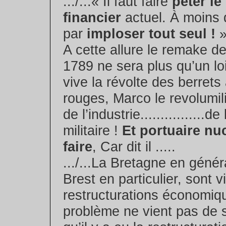
.../...« Il faut faire
péter le
financier
actuel. À moins q
par
imploser tout seul !
».
A cette allure le remake de
1789 ne sera plus qu’un lo
vive la révolte des berret
rouges, Marco le revolumil
de l’industrie................de
militaire !
Et portuaire nuc
faire
, Car dit il .....
.../...La Bretagne en généra
Brest en particulier, sont v
restructurations économiq
problème ne vient pas de s