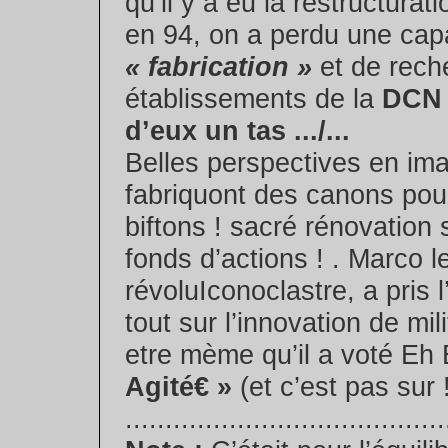
qu’il y a eu la restructurati
en 94, on a perdu une cap
« fabrication »
et de rech
établissements de la
DCN 
d’eux un tas .../...
Belles perspectives en ima
fabriquont des canons pou
biftons ! sacré rénovation
fonds d’actions ! . Marco l
révoluIconoclastre, a pris 
tout sur l’innovation de mili
etre mème qu’il a voté Eh E
Agité€ »
(et c’est pas sur 
........................................