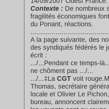
14/09/2007 Ouest France.
Contexte :
De nombreux s
fragilités économiques font
du Ponant, réactions.
........................................
A la page suivante, des no
des syndiqués fédérés le j
écrit :
.../...Pendant ce temps-là..
ne chôment pas .../...
.../...‡La
CGT
voit rouge.M
Thomas, secrétaire général
locale et Olivier Le Picho
bureau, annoncent clairem