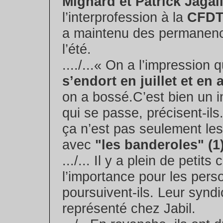
Mignard et Patrick Jagail
l’interprofession à la
CFD
a maintenu des permanen
l’été.
..../...« On a l’impression
s’endort en juillet et en 
on a bossé.C’est bien un i
qui se passe, précisent-ils.
ça n’est pas seulement les 
avec
"les banderoles"
(1
.../... Il y a plein de petit
l’importance pour les pers
poursuivent-ils. Leur syndi
représenté chez Jabil.