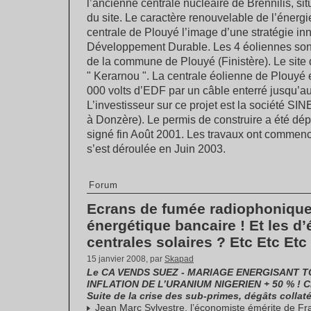
l’ancienne centrale nucléaire de Brennilis, si
du site. Le caractère renouvelable de l’énergi
centrale de Plouyé l’image d’une stratégie in
Développement Durable. Les 4 éoliennes sont i
de la commune de Plouyé (Finistère). Le site d
" Kerarnou ". La centrale éolienne de Plouyé
000 volts d’EDF par un câble enterré jusqu’au
L’investisseur sur ce projet est la société 
à Donzère). Le permis de construire a été dép
signé fin Août 2001. Les travaux ont commenc
s’est déroulée en Juin 2003.
Forum
Ecrans de fumée radiophonique 
énergétique bancaire ! Et les d’
centrales solaires ? Etc Etc Etc .
15 janvier 2008, par
Skapad
Le CA VENDS SUEZ - MARIAGE ENERGISANT T
INFLATION DE L’URANIUM NIGERIEN + 50 % ! 
Suite de la crise des sub-primes, dégâts collat
Jean Marc Sylvestre, l’économiste émérite de Fra