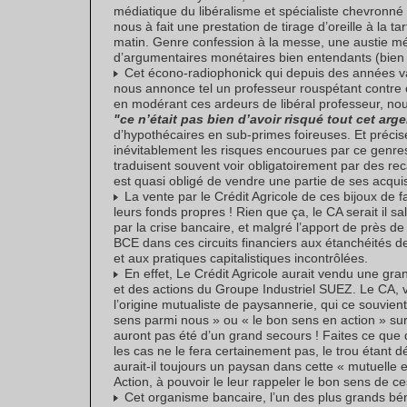
médiatique du libéralisme et spécialiste chevronn
nous à fait une prestation de tirage d’oreille à la ta
matin. Genre confession à la messe, une austie m
d’argumentaires monétaires bien entendants (bien 
Cet écono-radiophonick qui depuis des années van
nous annonce tel un professeur rouspétant contre 
en modérant ces ardeurs de libéral professeur, nous
"ce n’était pas bien d’avoir risqué tout cet ar
d’hypothécaires en sub-primes foireuses. Et préciser
inévitablement les risques encourues par ce genres
traduisent souvent voir obligatoirement par des rec
est quasi obligé de vendre une partie de ses acquis
La vente par le Crédit Agricole de ces bijoux de f
leurs fonds propres ! Rien que ça, le CA serait il sal
par la crise bancaire, et malgré l’apport de près de
BCE dans ces circuits financiers aux étanchéités de
et aux pratiques capitalistiques incontrôlées.
En effet, Le Crédit Agricole aurait vendu une gran
et des actions du Groupe Industriel SUEZ. Le CA,
l’origine mutualiste de paysannerie, qui ce souvien
sens parmi nous » ou « le bon sens en action » sur
auront pas été d’un grand secours ! Faites ce que di
les cas ne le fera certainement pas, le trou étant d
aurait-il toujours un paysan dans cette « mutuelle 
Action, à pouvoir le leur rappeler le bon sens de c
Cet organisme bancaire, l’un des plus grands béné