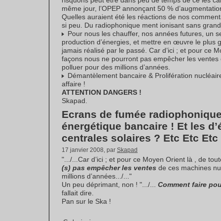
risquons peut être dans peu de temps de ce les cai
même jour, l’OPEP annonçant 50 % d’augmentation d
Quelles auraient été les réactions de nos commenta
si peu. Du radiophonique ment ionisant sans gran
Pour nous les chauffer, nos années futures, un s
production d’énergies, et mettre en œuvre le plus
jamais réalisé par le passé. Car d’ici ; et pour ce M
façons nous ne pourront pas empêcher les ventes 
polluer pour des millions d’années.
Démantèlement bancaire & Prolifération nucléaire c
affaire !
ATTENTION DANGERS !
Skapad.
Ecrans de fumée radiophonique 
énergétique bancaire ! Et les d’
centrales solaires ? Etc Etc Etc .
17 janvier 2008, par
Skapad
".../...Car d’ici ; et pour ce Moyen Orient là , de t
(s) pas empêcher les ventes
de ces machines nuc
millions d’années.../..."
Un peu déprimant, non ! ".../...
Comment faire pou
fallait dire.
Pan sur le Ska !