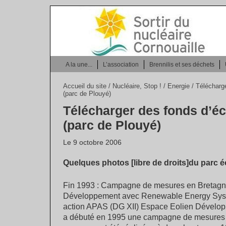
A la une...
L’association
Brennilis et ses déchets
Accueil du site
/
Nucléaire, Stop !
/
Energie
/ Télécharg
(parc de Plouyé)
Télécharger des fonds d’éc
(parc de Plouyé)
Le 9 octobre 2006
Quelques photos [libre de droits]du parc éo
Fin 1993 : Campagne de mesures en Bretagn
Développement avec Renewable Energy Syst
action APAS (DG XII) Espace Eolien Dévelo
a débuté en 1995 une campagne de mesures d