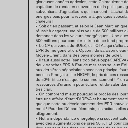
glorieuses années agricoles, cette Chiraquienne de
captation de ronds en subvention de la politique 
subventions d’agriculteurs qui financent : L’achat de
énergies puis pour la revendre à quelques spécula
chaleurs !
Soit dit en passant, et selon le Jean Marc en ques
réussit à dégager une plus value de 500 millions d’e
demande dans les valeurs énergétiques ! Une quest
500 millions pour combler le trou de ce fond propre
Le CA qui vends du SUEZ, et TOTAL qui s’allie a
EPR 3é me génération, Option : dé salaison d’eau
Moyen-Orient, dans des pays inondés de Soleil.
Il faut aussi noter (sans trop développer) AREVA q
deux tranches EPR à Eau de mer sans sel aux EAU 
aux dernières négociations avec son principal fou
besoins Français) : Le NIGER, le prix de ces ress
de 50%. Et ce n’est que le commencement ! Y en au
ressources d’uranium pour éclairer et dé-saler dans
très clair.
On comprend mieux pourquoi le procès des journ
être une affaire d’état d’AREVA et hautement strat
quelque sorte au développement des EPR nouvelles
ment ! Pour les Démantèlements, les actions elles 
allégrement.
Notre indépendance énergétique si souvent auto 
avec des augmentations de près 50 % ! Et pour co