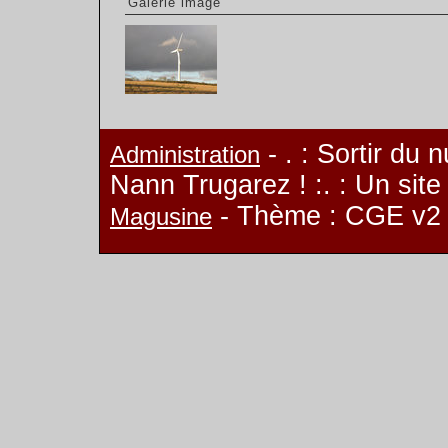
Galerie image
- . : Sortir du 
Administration
Nann Trugarez ! :. : Un sit
- Thème : CGE v2
Magusine