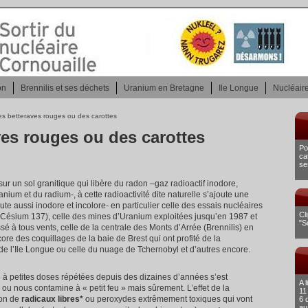
on
Brennilis et ses déchets
Uranium en Bretagne
Ile Longue
Nucléaire
es betteraves rouges ou des carottes
ves rouges ou des carottes
Po
ca
se
r un sol granitique qui libère du radon –gaz radioactif inodore,
anium et du radium-, à cette radioactivité dite naturelle s’ajoute une
–toute aussi inodore et incolore- en particulier celle des essais nucléaires
Cl
(Césium 137), celle des mines d’Uranium exploitées jusqu’en 1987 et
"S
ssé à tous vents, celle de la centrale des Monts d’Arrée (Brennilis) en
re des coquillages de la baie de Brest qui ont profité de la
s de l’Ile Longue ou celle du nuage de Tchernobyl et d’autres encore.
ée à petites doses répétées depuis des dizaines d’années s’est
A 
ou nous contamine à « petit feu » mais sûrement. L’effet de la
11
ion de
radicaux libres*
ou peroxydes extrêmement toxiques qui vont
6 
au