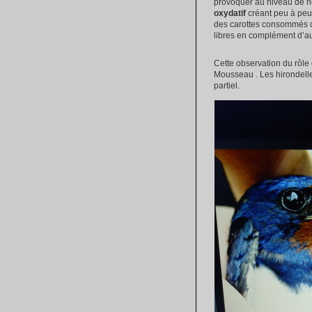
provoquer au niveau de no
oxydatif
créant peu à peu 
des carottes consommés dan
libres en complément d’au
Cette observation du rôle 
Mousseau . Les hirondell
partiel.