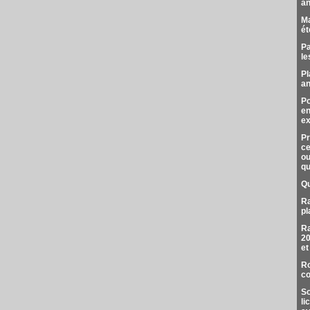
an
Ma
ét
Pa
le
Pl
an
Po
en
ex
Pr
ce
ou
qu
Qu
Ra
pl
Ra
20
et
Ro
co
So
li