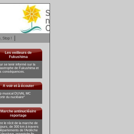
, Stop !
Les veilleurs de
Fukushima
ur se tenir informé sur la
tastrophe de Fukushima et
s conséquences.
A voir et à écouter
ip musical DUVAL MC
ortir du nucléaire"
Marche antinucléaire
reportage
lire le récit de la marche de
 jours, de 300 km à travers
départements de l’Ardèche
 Vaucluse, organisée fin