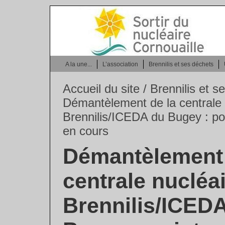
A la une...
L’association
Brennilis et ses déchets
Accueil du site
/
Brennilis et 
Démantèlement de la centrale 
Brennilis/ICEDA du Bugey : poin
en cours
Démantèlement 
centrale nucléa
Brennilis/ICED