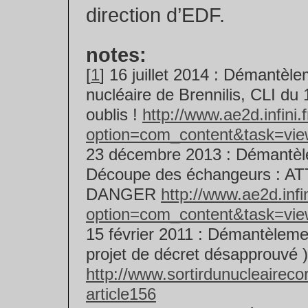
direction d’EDF.
notes:
[
1
] 16 juillet 2014 : Démantèle
nucléaire de Brennilis, CLI du 1
oublis !
http://www.ae2d.infini.
option=com_content&task=vi
23 décembre 2013 : Démantèle
Découpe des échangeurs : 
DANGER
http://www.ae2d.infin
option=com_content&task=vi
15 février 2011 : Démantèlemen
projet de décret désapprouvé )
http://www.sortirdunucleairecor
article156