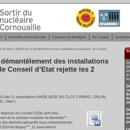
on
Brennilis et ses déchets
Uranium en Bretagne
Ile Longue
Nucléaire
ses déchets
/ Débat sur le démantèlement des installations nucléaires : le Conseil
Au
 démantèlement des installations
Dé
d
le Conseil d’Etat rejette les 2
in
le
le
Dé
ce
Br
 des 11 associations (AHDE,AE2D, BV, CLCV, CRIIRAD, CRILAN,
Bu
NC, VMA*)
si
D
 déposés en Conseil d’État, tant celui
in
nt de la centrale nucléaire de Brennilis**
so
po
e des déchets radioactifs issus notamment des
CEDA du Bugey***, 11 associations
Le