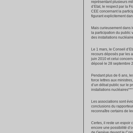
représentant plusieurs mi
d’Etat, le respect par la 
CEE concernant la partici
figurant explicitement da
Mais curieusement dans le
la participation du public
des installations nucléair
Le 1 mars, le Conseil d’E
recours déposés par les a
juin 2010 et celui concern
déposé le 28 septembre 201
Pendant plus de 6 ans, les
force lettres aux ministres
d’un débat public sur le 
installations nucléaires***
Les associations sont évi
conclusions du rapporteur 
reconnaître certains de l
Certes, il reste un espoir
encore une possibilité d’o
de Genève devant le Conse