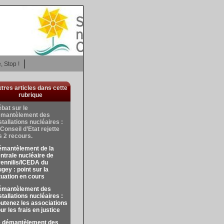
, Stop !
tres articles dans cette
rubrique
bat sur le
émantèlement des
stallations nucléaires :
 Conseil d’Etat rejette
s 2 recours.
mantèlement de la
ntrale nucléaire de
ennilis/ICEDA du
gey : point sur la
tuation en cours
émantèlement des
stallations nucléaires :
utenez les associations
ur les frais en justice
 démantèlement des