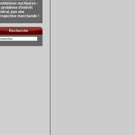
stallations nucléaires :
 problème d’intérêt
néral, pas une
rspective marchande !
Recherche