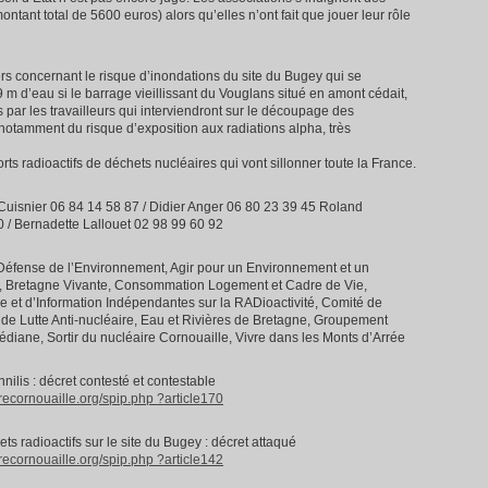
ntant total de 5600 euros) alors qu’elles n’ont fait que jouer leur rôle
s concernant le risque d’inondations du site du Bugey qui se
9 m d’eau si le barrage vieillissant du Vouglans situé en amont cédait,
 par les travailleurs qui interviendront sur le découpage des
notamment du risque d’exposition aux radiations alpha, très
rts radioactifs de déchets nucléaires qui vont sillonner toute la France.
Cuisnier 06 84 14 58 87 / Didier Anger 06 80 23 39 45 Roland
 / Bernadette Lallouet 02 98 99 60 92
 Défense de l’Environnement, Agir pour un Environnement et un
 Bretagne Vivante, Consommation Logement et Cadre de Vie,
et d’Information Indépendantes sur la RADioactivité, Comité de
t de Lutte Anti-nucléaire, Eau et Rivières de Bretagne, Groupement
ane, Sortir du nucléaire Cornouaille, Vivre dans les Monts d’Arrée
ilis : décret contesté et contestable
recornouaille.org/spip.php ?article170
s radioactifs sur le site du Bugey : décret attaqué
recornouaille.org/spip.php ?article142