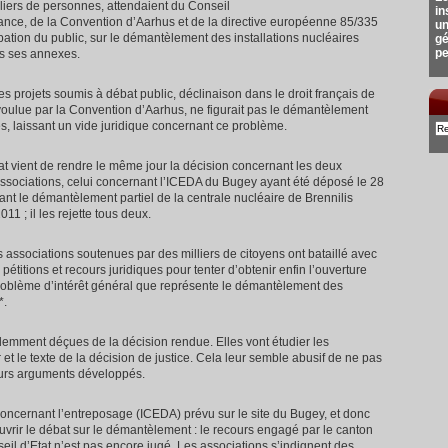
lliers de personnes, attendaient du Conseil
in
France, de la Convention d’Aarhus et de la directive européenne 85/335
un
pation du public, sur le démantèlement des installations nucléaires
gé
pe
ns ses annexes.
s projets soumis à débat public, déclinaison dans le droit français de
 voulue par la Convention d’Aarhus, ne figurait pas le démantèlement
es, laissant un vide juridique concernant ce problème.
tat vient de rendre le même jour la décision concernant les deux
ssociations, celui concernant l’ICEDA du Bugey ayant été déposé le 28
ant le démantèlement partiel de la centrale nucléaire de Brennilis
1 ; il les rejette tous deux.
 associations soutenues par des milliers de citoyens ont bataillé avec
, pétitions et recours juridiques pour tenter d’obtenir enfin l’ouverture
problème d’intérêt général que représente le démantèlement des
*.
demment déçues de la décision rendue. Elles vont étudier les
et le texte de la décision de justice. Cela leur semble abusif de ne pas
eurs arguments développés.
 concernant l’entreposage (ICEDA) prévu sur le site du Bugey, et donc
uvrir le débat sur le démantèlement : le recours engagé par le canton
il d’Etat n’est pas encore jugé. Les associations s’indignent des