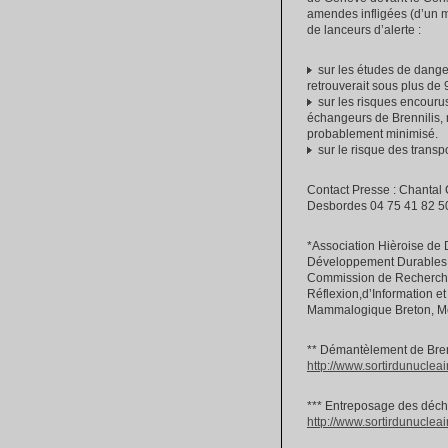
amendes infligées (d’un mo
de lanceurs d’alerte :
sur les études de danger
retrouverait sous plus de 
sur les risques encourus
échangeurs de Brennilis, 
probablement minimisé.
sur le risque des transpo
Contact Presse : Chantal 
Desbordes 04 75 41 82 50
*Association Hièroise de
Développement Durables,
Commission de Recherche 
Réflexion,d’Information e
Mammalogique Breton, Médi
** Démantèlement de Brenn
http://www.sortirdunucleai
*** Entreposage des déchet
http://www.sortirdunucleai