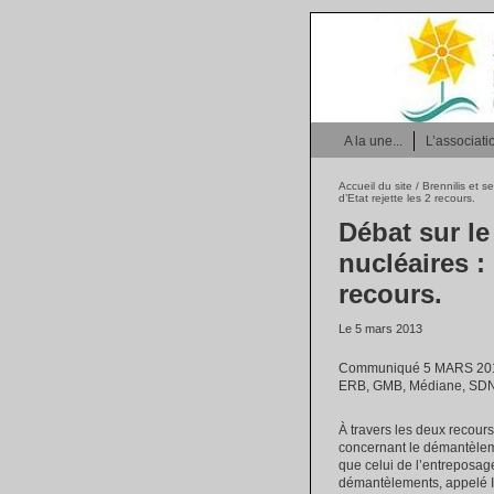
A la une...
L’associati
Accueil du site
/
Brennilis et 
d’Etat rejette les 2 recours.
Débat sur le
nucléaires : 
recours.
Le 5 mars 2013
Communiqué 5 MARS 2013
ERB, GMB, Médiane, SD
À travers les deux recours
concernant le démantèleme
que celui de l’entreposag
démantèlements, appelé I