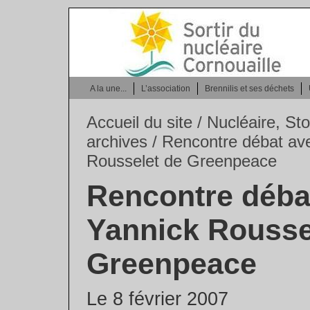
A la une...
L’association
Brennilis et ses déchets
Accueil du site
/
Nucléaire, Sto
archives
/ Rencontre débat av
Rousselet de Greenpeace
Rencontre déba
Yannick Rousse
Greenpeace
Le 8 février 2007