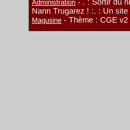
- . : Sortir du 
Administration
Nann Trugarez ! :. : Un sit
- Thème : CGE v2
Magusine