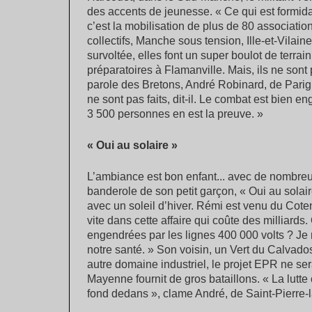
des accents de jeunesse. « Ce qui est formi
c’est la mobilisation de plus de 80 associati
collectifs, Manche sous tension, Ille-et-Vilai
survoltée, elles font un super boulot de terr
préparatoires à Flamanville. Mais, ils ne sont 
parole des Bretons, André Robinard, de Parig
ne sont pas faits, dit-il. Le combat est bien e
3 500 personnes en est la preuve. »
« Oui au solaire »
L’ambiance est bon enfant... avec de nombreu
banderole de son petit garçon, « Oui au solai
avec un soleil d’hiver. Rémi est venu du Coten
vite dans cette affaire qui coûte des milliard
engendrées par les lignes 400 000 volts ? Je
notre santé. » Son voisin, un Vert du Calvado
autre domaine industriel, le projet EPR ne ser
Mayenne fournit de gros bataillons. « La lutte 
fond dedans », clame André, de Saint-Pierre-