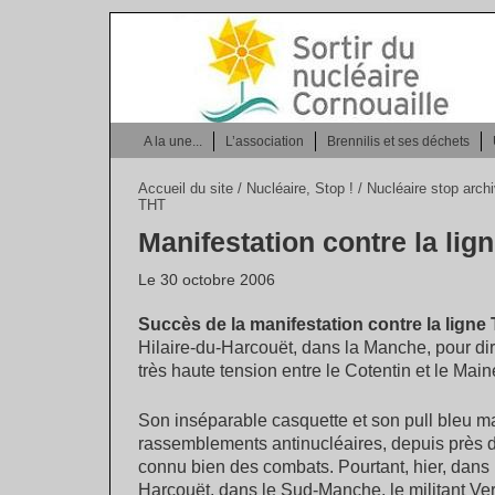
A la une...
L’association
Brennilis et ses déchets
Accueil du site
/
Nucléaire, Stop !
/
Nucléaire stop arch
THT
Manifestation contre la lig
Le 30 octobre 2006
Succès de la manifestation contre la ligne
Hilaire-du-Harcouët, dans la Manche, pour dir
très haute tension entre le Cotentin et le Main
Son inséparable casquette et son pull bleu mar
rassemblements antinucléaires, depuis près d
connu bien des combats. Pourtant, hier, dans 
Harcouët, dans le Sud-Manche, le militant Ver