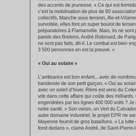
des accents de jeunesse. « Ce qui est formi
c’est la mobilisation de plus de 80 associati
collectifs, Manche sous tension, Ille-et-Vilai
survoltée, elles font un super boulot de terr
préparatoires à Flamanville. Mais, ils ne sont 
parole des Bretons, André Robinard, de Parig
ne sont pas faits, dit-il. Le combat est bien e
3 500 personnes en est la preuve. »
« Oui au solaire »
L’ambiance est bon enfant... avec de nombreu
banderole de son petit garçon, « Oui au solai
avec un soleil d’hiver. Rémi est venu du Coten
vite dans cette affaire qui coûte des milliard
engendrées par les lignes 400 000 volts ? Je
notre santé. » Son voisin, un Vert du Calvado
autre domaine industriel, le projet EPR ne ser
Mayenne fournit de gros bataillons. « La lutte 
fond dedans », clame André, de Saint-Pierre-