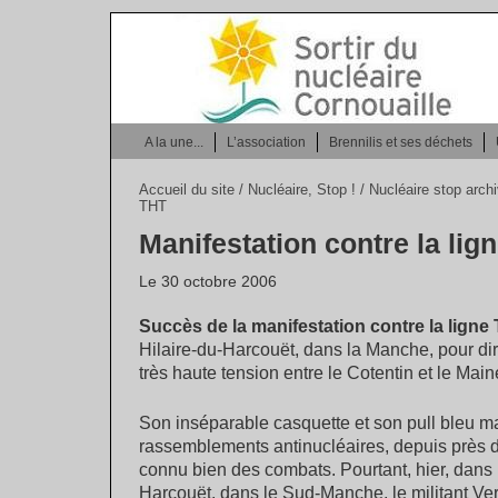
A la une...
L’association
Brennilis et ses déchets
Accueil du site
/
Nucléaire, Stop !
/
Nucléaire stop arch
THT
Manifestation contre la lig
Le 30 octobre 2006
Succès de la manifestation contre la ligne
Hilaire-du-Harcouët, dans la Manche, pour dir
très haute tension entre le Cotentin et le Main
Son inséparable casquette et son pull bleu mar
rassemblements antinucléaires, depuis près d
connu bien des combats. Pourtant, hier, dans 
Harcouët, dans le Sud-Manche, le militant Ver