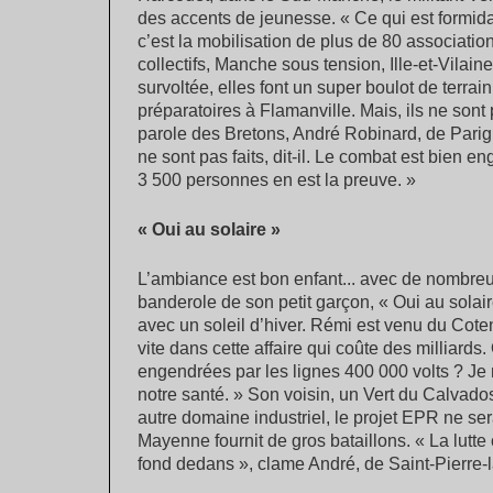
des accents de jeunesse. « Ce qui est formi
c’est la mobilisation de plus de 80 associati
collectifs, Manche sous tension, Ille-et-Vilai
survoltée, elles font un super boulot de terr
préparatoires à Flamanville. Mais, ils ne sont 
parole des Bretons, André Robinard, de Parig
ne sont pas faits, dit-il. Le combat est bien e
3 500 personnes en est la preuve. »
« Oui au solaire »
L’ambiance est bon enfant... avec de nombreu
banderole de son petit garçon, « Oui au solai
avec un soleil d’hiver. Rémi est venu du Coten
vite dans cette affaire qui coûte des milliard
engendrées par les lignes 400 000 volts ? Je
notre santé. » Son voisin, un Vert du Calvado
autre domaine industriel, le projet EPR ne ser
Mayenne fournit de gros bataillons. « La lutte 
fond dedans », clame André, de Saint-Pierre-