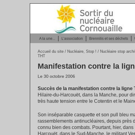
A la une...
L’association
Brennilis et ses déchets
Accueil du site
/
Nucléaire, Stop !
/
Nucléaire stop arch
THT
Manifestation contre la lig
Le 30 octobre 2006
Succès de la manifestation contre la ligne
Hilaire-du-Harcouët, dans la Manche, pour dir
très haute tension entre le Cotentin et le Main
Son inséparable casquette et son pull bleu mar
rassemblements antinucléaires, depuis près d
connu bien des combats. Pourtant, hier, dans 
Harcouët, dans le Sud-Manche, le militant Ver