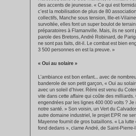
des accents de jeunesse. « Ce qui est formi
c’est la mobilisation de plus de 80 associati
collectifs, Manche sous tension, Ille-et-Vilai
survoltée, elles font un super boulot de terr
préparatoires à Flamanville. Mais, ils ne sont 
parole des Bretons, André Robinard, de Parig
ne sont pas faits, dit-il. Le combat est bien e
3 500 personnes en est la preuve. »
« Oui au solaire »
L’ambiance est bon enfant... avec de nombreu
banderole de son petit garçon, « Oui au solai
avec un soleil d’hiver. Rémi est venu du Coten
vite dans cette affaire qui coûte des milliard
engendrées par les lignes 400 000 volts ? Je
notre santé. » Son voisin, un Vert du Calvado
autre domaine industriel, le projet EPR ne ser
Mayenne fournit de gros bataillons. « La lutte 
fond dedans », clame André, de Saint-Pierre-