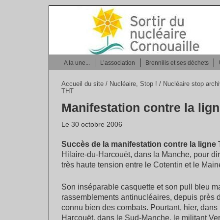
A la une...
L’association
Brennilis et ses déchets
Accueil du site
/
Nucléaire, Stop !
/
Nucléaire stop arch
THT
Manifestation contre la lig
Le 30 octobre 2006
Succès de la manifestation contre la ligne
Hilaire-du-Harcouët, dans la Manche, pour dir
très haute tension entre le Cotentin et le Main
Son inséparable casquette et son pull bleu mar
rassemblements antinucléaires, depuis près d
connu bien des combats. Pourtant, hier, dans 
Harcouët, dans le Sud-Manche, le militant Ver