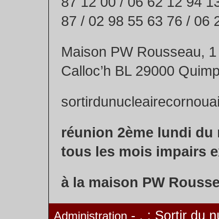
87 12 00 / 06 62 12 94 1
87 / 02 98 55 63 76 / 06 
Maison PW Rousseau, 1 
Calloc’h BL 29000 Quimp
sortirdunucleairecornoua
réunion 2ème lundi du 
tous les mois impairs ex
à la maison PW Rouss
- . : Sortir du 
Administration